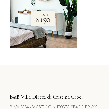
B&B Villa Dircea di Cristina Croci
P.IVA 01849860331 / CIN IT033012B4OFIPP9XS