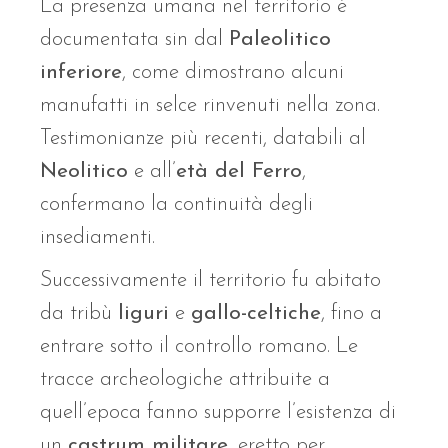
La presenza umana nel territorio è
documentata sin dal
Paleolitico
inferiore
, come dimostrano alcuni
manufatti in selce rinvenuti nella zona.
Testimonianze più recenti, databili al
Neolitico
e all’
età del Ferro
,
confermano la continuità degli
insediamenti.
Successivamente il territorio fu abitato
da tribù
liguri
e
gallo-celtiche
, fino a
entrare sotto il controllo romano. Le
tracce archeologiche attribuite a
quell’epoca fanno supporre l’esistenza di
un
castrum militare
, eretto per