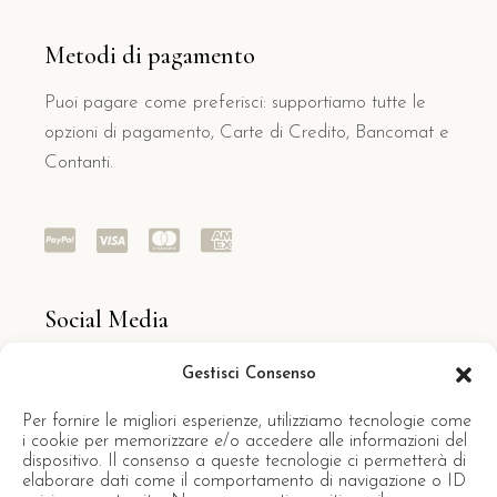
Metodi di pagamento
Puoi pagare come preferisci: supportiamo tutte le
opzioni di pagamento, Carte di Credito, Bancomat e
Contanti.
Social Media
Seguiteci sui social per rimanere aggiornati sulle
Gestisci Consenso
promo di Villa Dircea e su tutti gli eventi del nostro
Per fornire le migliori esperienze, utilizziamo tecnologie come
splendido territorio
i cookie per memorizzare e/o accedere alle informazioni del
dispositivo. Il consenso a queste tecnologie ci permetterà di
elaborare dati come il comportamento di navigazione o ID